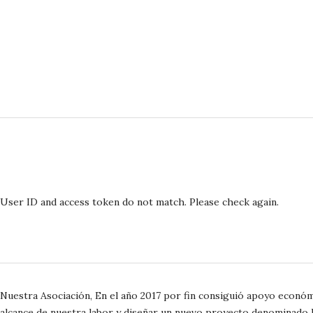
User ID and access token do not match. Please check again.
Nuestra Asociación, En el año 2017 por fin consiguió apoyo económ
alcance de nuestra labor y diseñar un nuevo proyecto denominado I