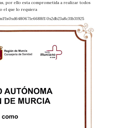
as, por ello esta comprometida a realizar todos
o el que lo requiera
m1!1s0xd6480671e6688f1:0x2db23a8c31b31925