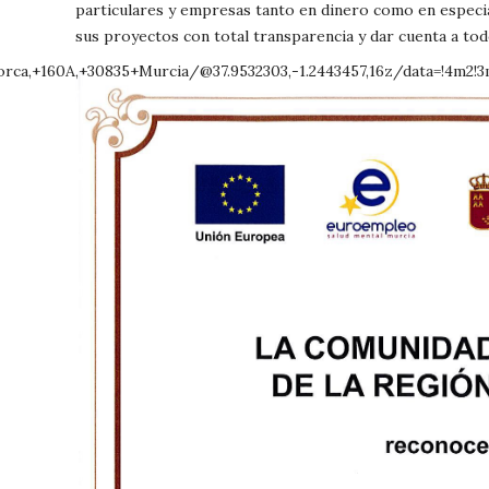
particulares y empresas tanto en dinero como en especi
sus proyectos con total transparencia y dar cuenta a tod
ca,+160A,+30835+Murcia/@37.9532303,-1.2443457,16z/data=!4m2!3